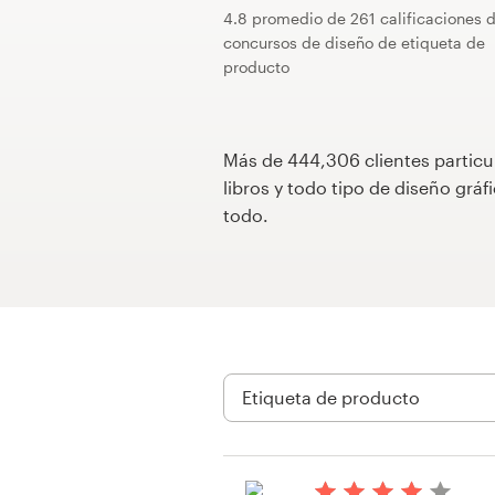
4.8 promedio de 261 calificaciones 
Concursos de diseño
concursos de diseño de etiqueta de
producto
Proyectos 1-1
Encontrar un diseñador
Más de 444,306 clientes particu
libros y todo tipo de diseño gr
Descubra la inspiración
todo.
99designs Studio
99designs Pro
Obtenga
un
diseño