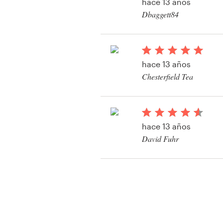
hace 13 años
Dbaggett84
Ver su concurso de e
producto
hace 13 años
Chesterfield Tea
Ver su concurso de e
producto
hace 13 años
David Fuhr