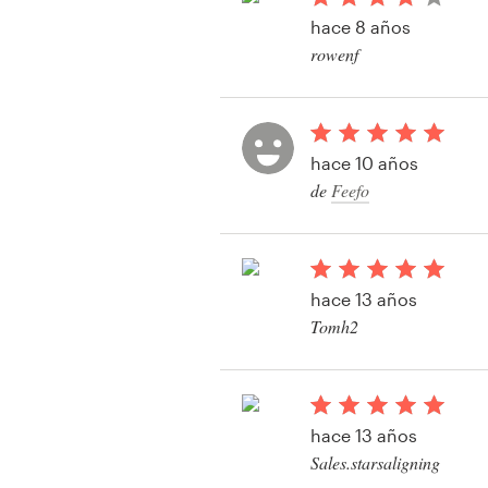
Diseño de logotipo
hace 8 años
rowenf
Tarjeta de presentación
Ver su concurso de e
producto
Diseño de páginas web
hace 10 años
Guía de la marca
de
Feefo
Explorar todas las categorías
hace 13 años
Tomh2
Soporte
Ver su concurso de e
producto
+1 877 513 9415
hace 13 años
Centro de ayuda
Sales.starsaligning