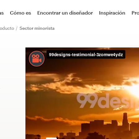
as
Cómo es
Encontrar un diseñador
Inspiración
Pr
roducto
Sector minorista