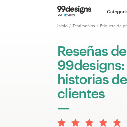
Inicio
Categorí
Explorar categorías
Inicio
Testimonios
Etiqueta de p
Cómo es
Reseñas de
Encontrar un diseñador
99designs:
Inspiración
historias de
99designs Pro
clientes
Servicios
de
diseño