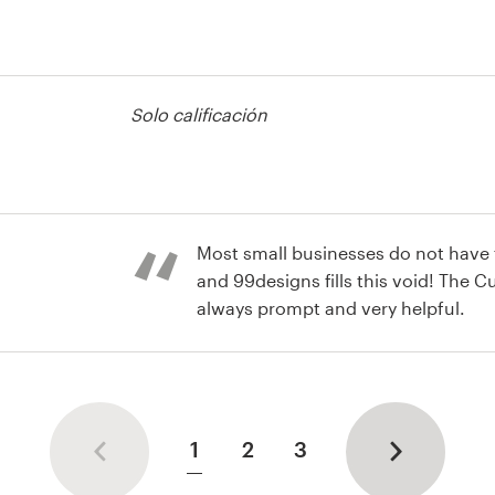
tiqueta de
Solo calificación
tiqueta de
Most small businesses do not have 
and 99designs fills this void! The
always prompt and very helpful.
1
2
3