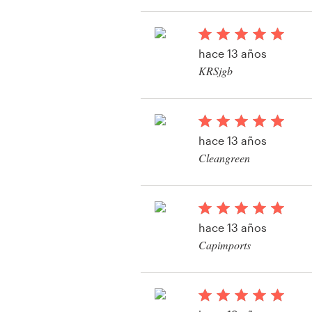
Ver su concurso de e
producto
Recursos
hace 13 años
KRSjgb
Precios
Ver su concurso de e
producto
Hágase diseñador
hace 13 años
Blog
Cleangreen
hace 13 años
Capimports