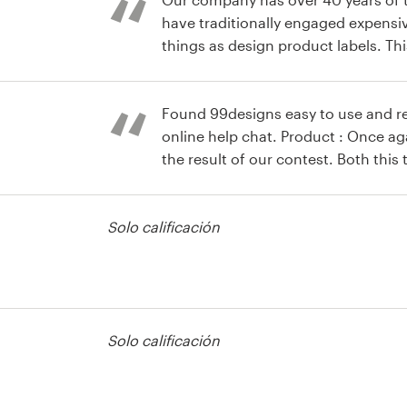
have traditionally engaged expens
things as design product labels. This was our first
experience with 99designs and whi
tiqueta de
with the work from the designers a
use their design, we did find the 9
Found 99designs easy to use and re
the competition was running, a lit
online help chat. Product : Once aga
navigate. Lots of room for improvement to make it easier
the result of our contest. Both this
for the novices of this sort of thing
designer and the finished designs 
experience that would have us com
Solo calificación
tiqueta de
Solo calificación