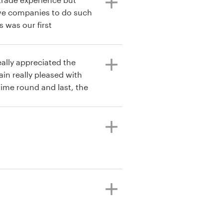
ive companies to do such
lst we were very happy
nd have selected one to
9designs website once
ally appreciated the
tle cumbersome to
in really pleased with
 time round and last, the
 but overall an
were absolutely amazing.
e back to 99designs.