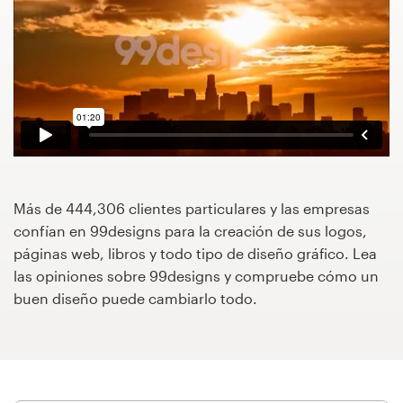
Concursos de diseño
Proyectos 1-1
Encontrar un diseñador
Descubra la inspiración
Más de 444,306 clientes particulares y las empresas
99designs Studio
confían en 99designs para la creación de sus logos,
páginas web, libros y todo tipo de diseño gráfico. Lea
99designs Pro
las opiniones sobre 99designs y compruebe cómo un
buen diseño puede cambiarlo todo.
Obtenga
un
diseño