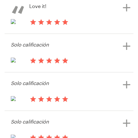
Love it!
hace 14 años
David Nall
Solo calificación
Ver su concurso de Postal, flyer o
impreso
hace 14 años
Naturally Fit
Solo calificación
Ver su concurso de Postal, flyer o
impreso
hace 14 años
Penny12
Solo calificación
Ver su concurso de Postal, flyer o
impreso