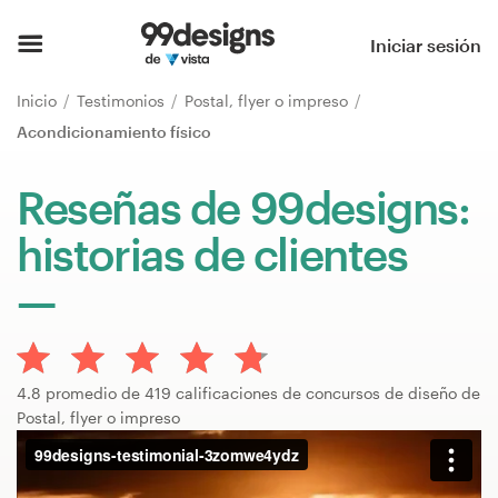
Inicio
Iniciar sesión
Explorar categorías
Inicio
Testimonios
Postal, flyer o impreso
Acondicionamiento físico
Cómo es
Reseñas de 99designs:
Encontrar un diseñador
historias de clientes
Inspiración
99designs Pro
4.8 promedio de 419 calificaciones de concursos de diseño de
Postal, flyer o impreso
Servicios
de
diseño