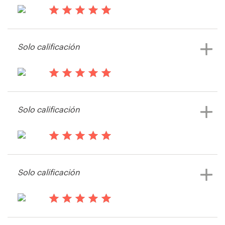
impreso
hace 13 años
Recursos
Adamnsears
Solo calificación
Ver su concurso de Postal, flyer o
Precios
impreso
Hágase diseñador
hace 14 años
J_SOKO
Solo calificación
Blog
Ver su concurso de Postal, flyer o
impreso
hace 14 años
Jordan_Beast
Solo calificación
Ver su concurso de Postal, flyer o
impreso
hace 14 años
Flying Yoga