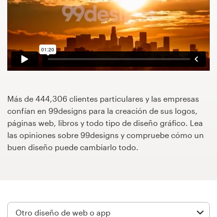
Concursos de diseño
Proyectos 1-1
Encontrar un diseñador
Descubra la inspiración
Más de 444,306 clientes particulares y las empresas
confían en 99designs para la creación de sus logos,
99designs Studio
páginas web, libros y todo tipo de diseño gráfico. Lea
las opiniones sobre 99designs y compruebe cómo un
99designs Pro
buen diseño puede cambiarlo todo.
Obtenga
un
diseño