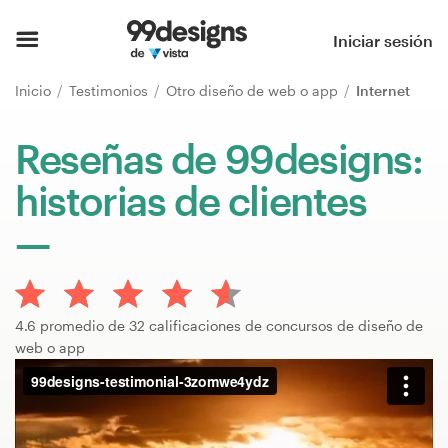
Inicio
Iniciar sesión
Explorar categorías
Inicio
Testimonios
Otro diseño de web o app
Internet
Cómo es
Reseñas de 99designs:
historias de clientes
Encontrar un diseñador
Inspiración
99designs Pro
4.6 promedio de 32 calificaciones de concursos de diseño de
web o app
Servicios
de
diseño