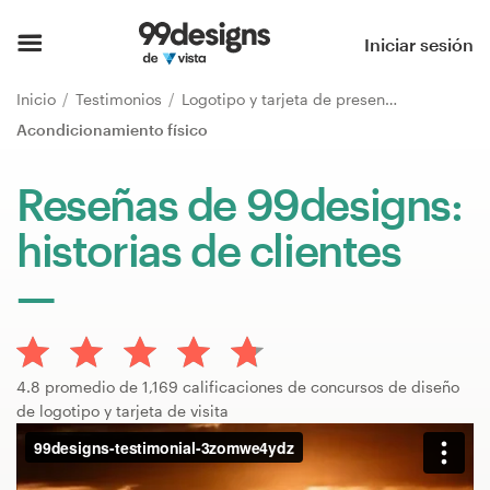
Inicio
Iniciar sesión
Explorar categorías
Inicio
Testimonios
Logotipo y tarjeta de presentación
Acondicionamiento físico
Cómo es
Reseñas de 99designs:
Encontrar un diseñador
historias de clientes
Inspiración
99designs Pro
4.8 promedio de 1,169 calificaciones de concursos de diseño
de logotipo y tarjeta de visita
Servicios
de
diseño