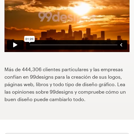
Concursos de diseño
Proyectos 1-1
Encontrar un diseñador
Descubra la inspiración
Más de 444,306 clientes particulares y las empresas
99designs Studio
confían en 99designs para la creación de sus logos,
páginas web, libros y todo tipo de diseño gráfico. Lea
99designs Pro
las opiniones sobre 99designs y compruebe cómo un
buen diseño puede cambiarlo todo.
Obtenga
un
diseño