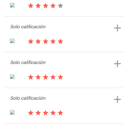
tarjeta de visita
hace 13 años
Recursos
Mcleansfitness1
Solo calificación
Ver su concurso de logotipo y
Precios
tarjeta de visita
Hágase diseñador
hace 13 años
Jonathanbhchan
Solo calificación
Blog
Ver su concurso de logotipo y
tarjeta de visita
hace 13 años
Shoo2baby
Solo calificación
hace 13 años
Aria K.