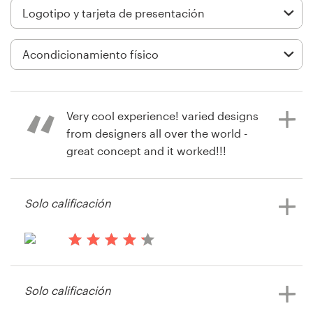
Diseño de logotipo
Tarjeta de presentación
Diseño de páginas web
Very cool experience! varied designs
Guía de la marca
from designers all over the world -
great concept and it worked!!!
Explorar todas las categorías
Product : very happy with our end
results and our winning designer is
Solo calificación
first rate!!! Very Happy!!!
Soporte
+1 877 513 9415
hace 11 años
hace 13 años
de
Pridezanf
Feefo
Solo calificación
Centro de ayuda
Ver su concurso de logotipo y