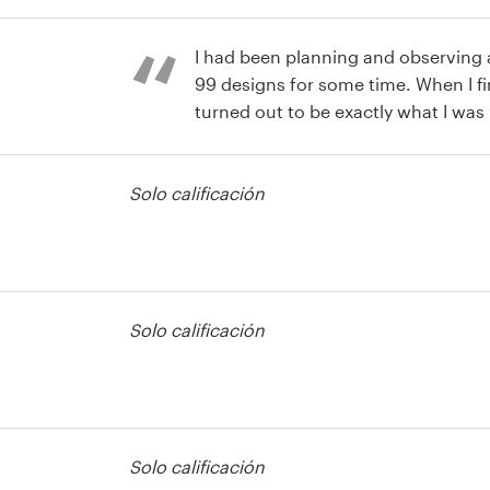
polite and helpful. Very sa
I had been planning and observing 
99 designs for some time. When I fina
turned out to be exactly what I was 
ideas from a fair amount of people,
on MY project! Much better and so
Solo calificación
see such a variety of designs. I had 
That's incredible!
áficos e
Solo calificación
Solo calificación