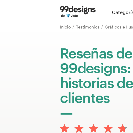
Inicio
Categorí
Explorar categorías
Inicio
Testimonios
Gráficos e Ilu
Cómo es
Reseñas de
Encontrar un diseñador
99designs:
Inspiración
historias de
99designs Pro
clientes
Servicios
de
diseño