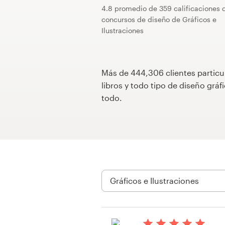
4.8 promedio de 359 calificaciones 
Concursos de diseño
concursos de diseño de Gráficos e
Ilustraciones
Proyectos 1-1
Encontrar un diseñador
Más de 444,306 clientes particu
libros y todo tipo de diseño gr
Descubra la inspiración
todo.
99designs Studio
99designs Pro
Obtenga
un
diseño