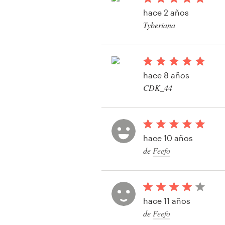
Diseño de logotipo
hace 2 años
Tyberiana
Tarjeta de presentación
Diseño de páginas web
hace 8 años
Guía de la marca
CDK_44
Ver su concurso de Gr
Explorar todas las categorías
Ilustraciones
hace 10 años
de
Feefo
Soporte
+1 877 513 9415
hace 11 años
Centro de ayuda
de
Feefo