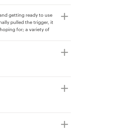
tisfied with the final product.
and getting ready to use
lly pulled the trigger, it
hoping for; a variety of
 all working and bidding
 much more exciting to
112 different designs!