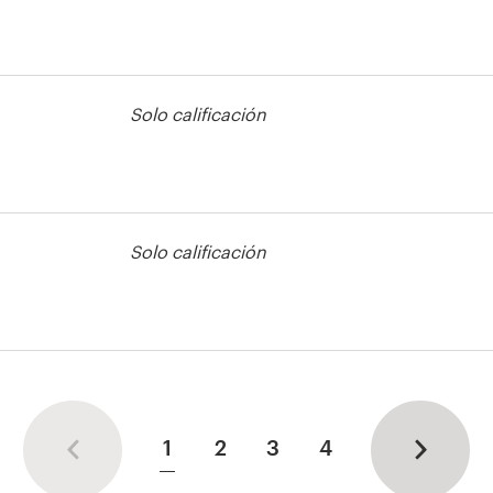
áficos e
Solo calificación
áficos e
Solo calificación
áficos e
1
2
3
4