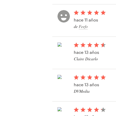
Recursos
hace 11 años
de
Feefo
Precios
Hágase diseñador
hace 13 años
Blog
Claire Dicarlo
Ver su concurso de Gr
Ilustraciones
hace 13 años
DVMedia