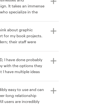
sign. It takes an immense
 who specialize in the
 all in one place. I had a
 prices can be pretty
 Please do yourself a
hink about graphic
y I am a real person
rt for my book projects.
ust thought to be honest
ern; their staff were
trying to find artist that
esigns I received were
re) Good luck to y’all!
y and exciting 99designs
u for all of your help. I
D, I have done probably
graphic design for the
py with the options they
at I have multiple ideas
on. the final work could
all I am pretty happy.
edibly easy to use and can
er-long relationship
ll users are incredibly