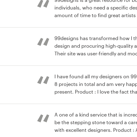
individuals, who need a specific de
amount of time to find great artists
type of art you need but here they’re
great first experience, although the
steep. It is worth it in the long run.
99designs has transformed how I t
favor and use 99designs. (By the wa
design and procuring high-quality a
who has not been paid to speak. I j
Their site was user-friendly and mod
because it has been a REAL struggle 
knowledgeable and caring. All the d
áficos e
really value your needs and really ca
exceptional quality. I love how eas
makes the creative process. Thank yo
I have found all my designers on 99
WILL be a repeat customer. This is 
8 projects in total and am very hap
modern age.
present. Product : I love the fact th
when you have 10-20 artist submissi
some times use more detail but over
A one of a kind service that is incr
be the stepping stone toward a care
with excellent designers. Product : A