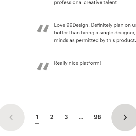
professional creative talent
Love 99Design. Definitely plan on us
better than hiring a single designer,
minds as permitted by this product
ogotipo
Really nice platform!
ogotipo
1
2
3
…
98