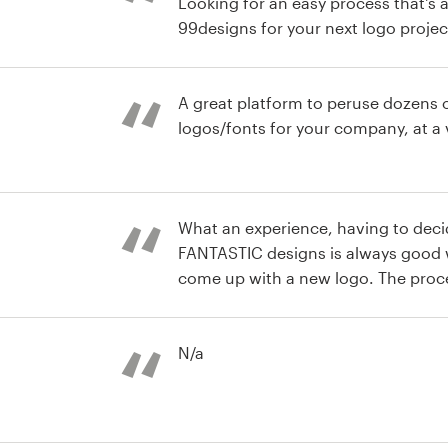
Looking for an easy process that's 
99designs for your next logo project
week, I have my new company's logo
ogotipo
and speaks to my Target Market!
A great platform to peruse dozens 
logos/fonts for your company, at a 
ogotipo
What an experience, having to dec
FANTASTIC designs is always good w
come up with a new logo. The proce
excellent reminders from the site a
ogotipo
variety of designers and concepts t
whole new level. Look forward to w
N/a
again.
ogotipo