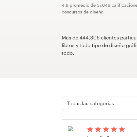
4.8 promedio de 37,646 calificacion
Concursos de diseño
concursos de diseño
Proyectos 1-1
Más de 444,306 clientes particu
Encontrar un diseñador
libros y todo tipo de diseño gr
todo.
Descubra la inspiración
99designs Studio
99designs Pro
Obtenga
un
diseño