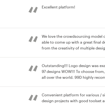
Excellent platform!
ogotipo
We love the crowdsourcing model 
able to come up with a great final d
from the creativity of multiple desig
support other final designers who 
ogotipo
hard on their designs.
Outstanding!!! Logo design was exac
97 designs WOW!!! To choose from, 
ogotipo
Convenient platform for various / 
design projects with good toolset 