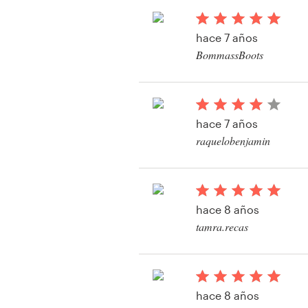
hace 7 años
Recursos
BommassBoots
Ver su concurso de l
Precios
Hágase diseñador
hace 7 años
raquelobenjamin
Blog
Ver su concurso de l
hace 8 años
tamra.recas
Ver su concurso de l
hace 8 años