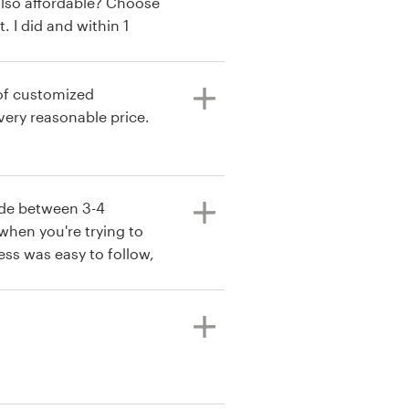
also affordable? Choose
. I did and within 1
 that I absolutely love
of customized
very reasonable price.
ide between 3-4
hen you're trying to
ss was easy to follow,
nd working with such a
akes the experience to a
orking with 99designs