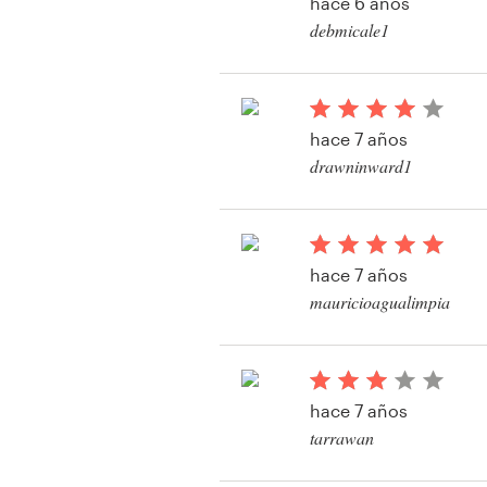
hace 6 años
Diseño de logotipo
debmicale1
Ver su concurso de l
Tarjeta de presentación
Diseño de páginas web
hace 7 años
drawninward1
Guía de la marca
Ver su concurso de l
Explorar todas las categorías
hace 7 años
mauricioagualimpia
Ver su concurso de l
Soporte
+1 877 513 9415
hace 7 años
tarrawan
Centro de ayuda
Ver su concurso de l