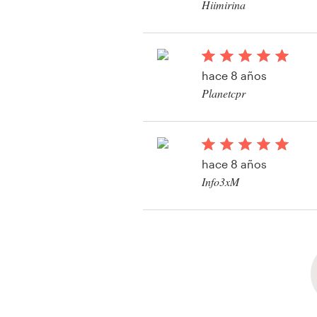
Hiimirina
hace 8 años
Planetcpr
Ver su concurso de l
hace 8 años
Info3xM
Ver su concurso de l