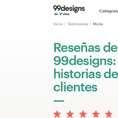
Inicio
Categorí
Explorar categorías
Inicio
Testimonios
Moda
Cómo es
Reseñas de
Encontrar un diseñador
99designs:
Inspiración
historias de
99designs Pro
clientes
Servicios
de
diseño