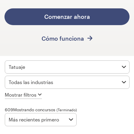
Concursos de diseño
Comenzar ahora
Proyectos 1-1
Cómo funciona
Encontrar un diseñador
Descubra la inspiración
Tatuaje
99designs Studio
Todas las industrias
99designs Pro
Mostrar filtros
609Mostrando concursos
(Terminado)
Obtenga
un
Más recientes primero
diseño