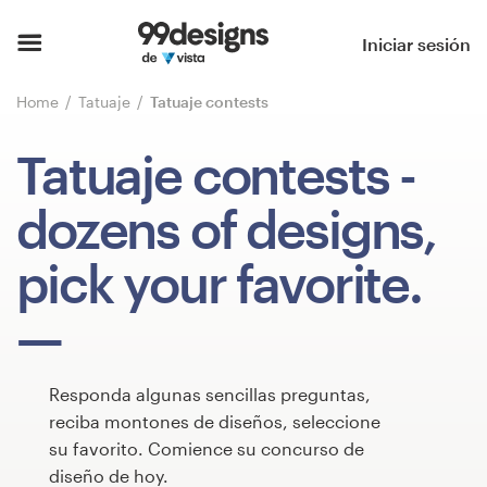
Inicio
Iniciar sesión
Explorar categorías
Home
Tatuaje
Tatuaje contests
Cómo es
Tatuaje contests
-
Encontrar un diseñador
dozens of designs,
Inspiración
pick your favorite.
99designs Pro
Responda algunas sencillas preguntas,
Servicios
reciba montones de diseños, seleccione
de
su favorito. Comience su concurso de
diseño
diseño de hoy.