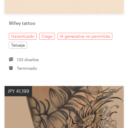
Wifey tattoo
Garantizado
Ciego
IA generativa no permitida
Tatuaje
133 diseños
Terminado
JPY 41,199