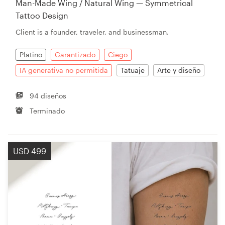
Man-Made Wing / Natural Wing — Symmetrical
Tattoo Design
Client is a founder, traveler, and businessman.
Recursos
Platino
Garantizado
Ciego
Precios
IA generativa no permitida
Tatuaje
Arte y diseño
Hágase diseñador
94 diseños
Blog
Terminado
USD 499