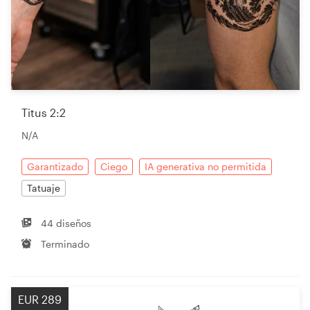
Titus 2:2
N/A
Garantizado
Ciego
IA generativa no permitida
Tatuaje
44 diseños
Terminado
EUR 289