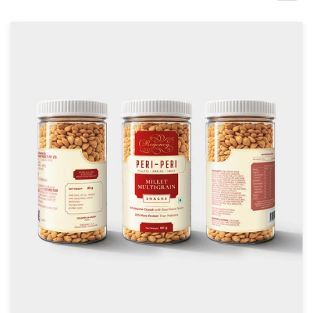
Concursos de diseño
Proyectos 1-1
Encontrar un diseñador
Descubra la inspiración
99designs Studio
99designs Pro
Obtenga
un
diseño