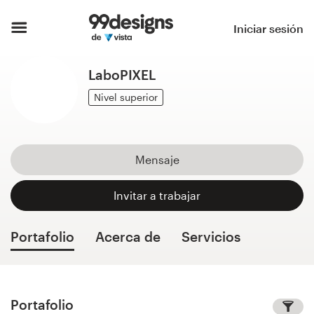
Inicio
Iniciar sesión
Explorar categorías
LaboPIXEL
Cómo es
Nivel superior
Encontrar un diseñador
Mensaje
Inspiración
Invitar a trabajar
99designs Pro
Portafolio
Acerca de
Servicios
Servicios
de
diseño
Portafolio