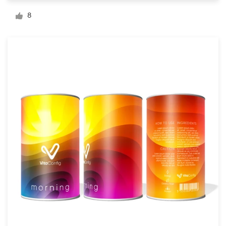
Diseño de logotipo
8
Tarjeta de presentación
Diseño de páginas web
Guía de la marca
Explorar todas las categorías
Soporte
+1 877 513 9415
Centro de ayuda