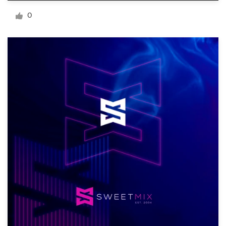
Diseño de logotipo
0
Tarjeta de presentación
Diseño de páginas web
Guía de la marca
Explorar todas las categorías
Soporte
+1 877 513 9415
Centro de ayuda