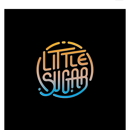
Concursos de diseño
Proyectos 1-1
Encontrar un diseñador
Descubra la inspiración
99designs Studio
99designs Pro
Obtenga
un
diseño