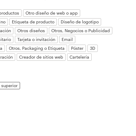
productos
Otro diseño de web o app
ino
Etiqueta de producto
Diseño de logotipo
tación
Otros diseños
Otros, Negocios o Publicidad
itario
Tarjeta o invitación
Email
ca
Otros, Packaging o Etiqueta
Póster
3D
tración
Creador de sitios web
Cartelería
 superior