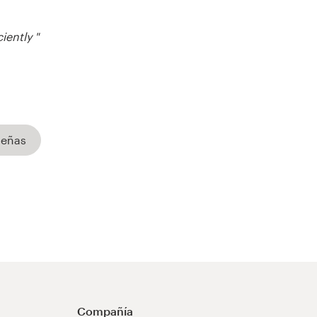
iently "
señas
Compañía