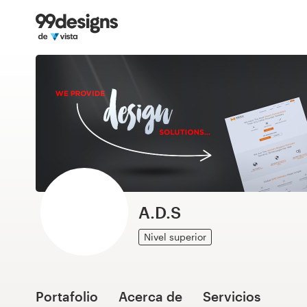
Inicio
Explorar categorías
Cómo es
Encontrar un diseñador
Inspiración
99designs Pro
A.D.S
Nivel superior
Servicios
de
diseño
Portafolio
Acerca de
Servicios