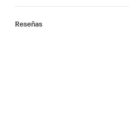
Recursos
Reseñas
Precios
Hágase diseñador
Blog