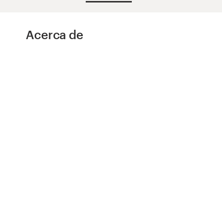
Concursos de diseño
Acerca de
Proyectos 1-1
Encontrar un diseñador
Descubra la inspiración
99designs Studio
99designs Pro
Obtenga
un
diseño