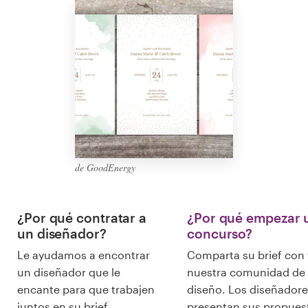
Diseño de logotipo
Tarjeta de presentación
Diseño de páginas web
Guía de la marca
Explorar todas las categorías
de GoodEnergy
¿Por qué contratar a
¿Por qué empezar 
Soporte
un diseñador?
concurso?
+1 877 513 9415
Le ayudamos a encontrar
Comparta su brief con
un diseñador que le
nuestra comunidad de
encante para que trabajen
diseño. Los diseñadore
Centro de ayuda
juntos en su brief.
presentan sus propues