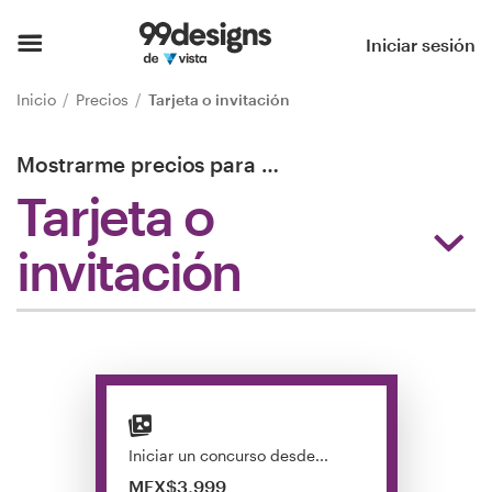
Inicio
Iniciar sesión
Explorar categorías
Inicio
Precios
Tarjeta o invitación
Cómo es
Mostrarme precios para
…
Tarjeta o
Encontrar un diseñador
invitación
Inspiración
99designs Pro
Servicios
de
Iniciar un concurso desde...
diseño
MEX$3,999