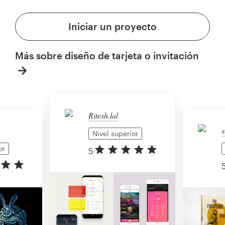
Iniciar un proyecto
Más sobre diseño de tarjeta o invitación
Ritesh.lal
s
Nivel superior
or
5