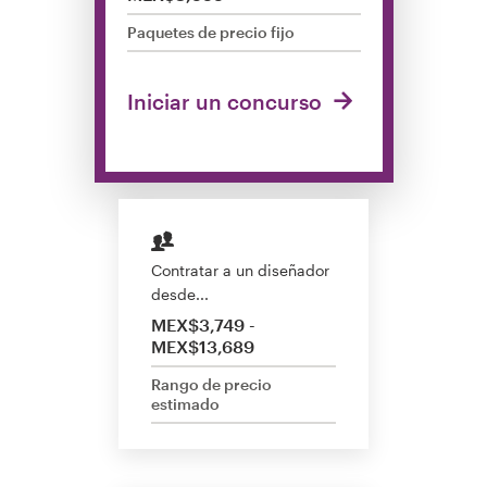
Concursos de diseño
Paquetes de precio fijo
Proyectos 1-1
Iniciar un concurso
Encontrar un diseñador
Descubra la inspiración
99designs Studio
Contratar a un diseñador
desde...
99designs Pro
MEX$3,749 -
MEX$13,689
Rango de precio
estimado
Obtenga
un
diseño