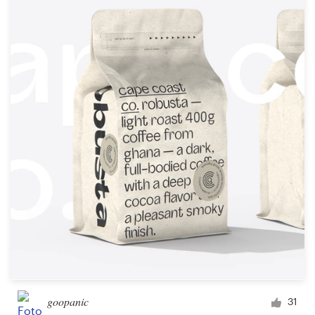
goopanic
31