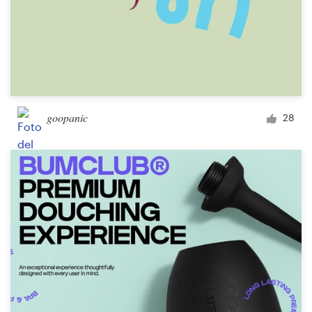
goopanic
28