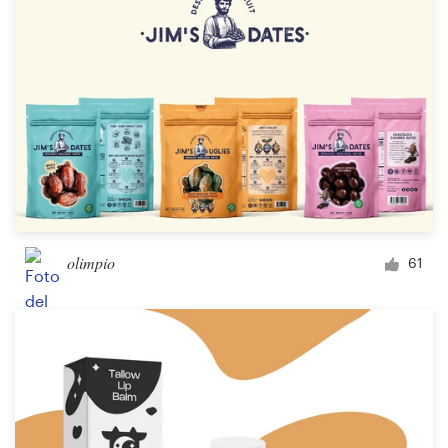
olimpio
61