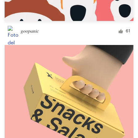
goopanic
61