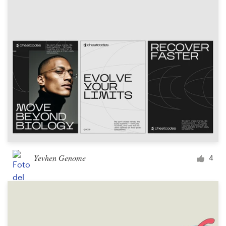
Concursos de diseño
Proyectos 1-1
Encontrar un diseñador
Descubra la inspiración
99designs Studio
99designs Pro
Yevhen Genome
4
Obtenga
un
diseño