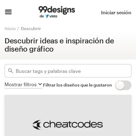
Descubrir ideas e inspiración de
diseño gráfico
Inicio
Iniciar sesión
Ocultar filtros
Explorar categorías
Inicio
Descubrir
180
diseños encontrados para:
Descubrir ideas e inspiración de
Cómo es
Logo & embalaje del producto
diseño gráfico
Encontrar un diseñador
Categorías
Inspiración
Industrias
Mostrar filtros
Filtrar los diseños que le gustaron
99designs Pro
Avanzado
Servicios
Borrar filtros
de
diseño