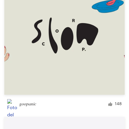
Diseño de logotipo
Tarjeta de presentación
Diseño de páginas web
Guía de la marca
Explorar todas las categorías
Soporte
goopanic
148
+1 877 513 9415
Centro de ayuda