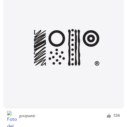
Recursos
Precios
Hágase diseñador
Blog
goopanic
134