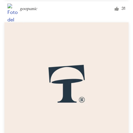
goopanic
31