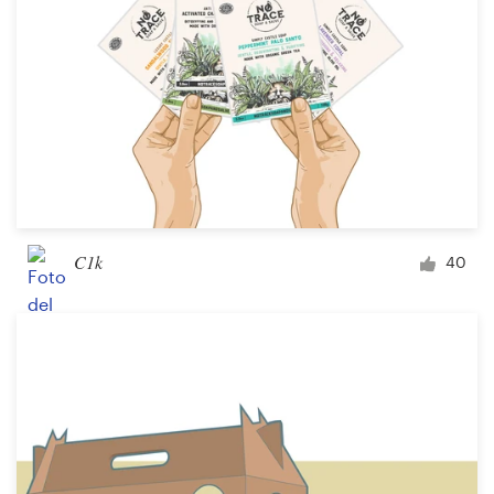
C1k
40