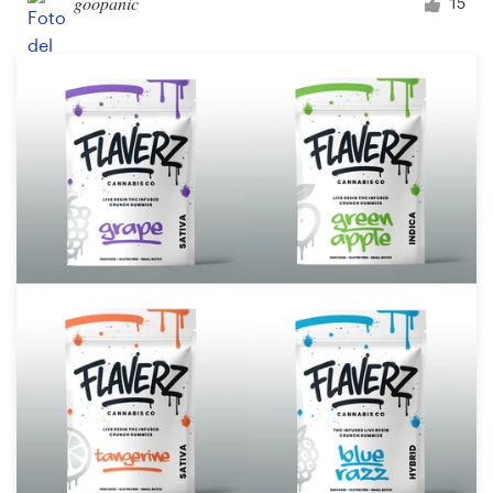
goopanic
15