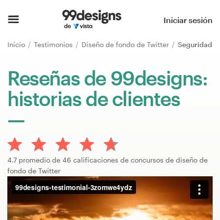
Inicio
Iniciar sesión
Explorar categorías
Inicio
Testimonios
Diseño de fondo de Twitter
Seguridad
Cómo es
Reseñas de 99designs:
historias de clientes
Encontrar un diseñador
Inspiración
99designs Pro
4.7 promedio de 46 calificaciones de concursos de diseño de
fondo de Twitter
Servicios
de
diseño