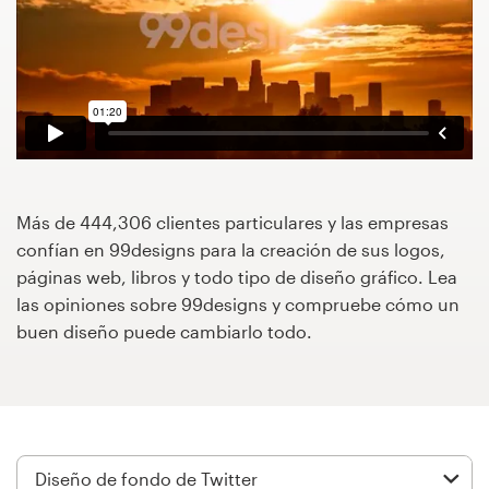
Concursos de diseño
Proyectos 1-1
Encontrar un diseñador
Descubra la inspiración
Más de 444,306 clientes particulares y las empresas
confían en 99designs para la creación de sus logos,
99designs Studio
páginas web, libros y todo tipo de diseño gráfico. Lea
las opiniones sobre 99designs y compruebe cómo un
99designs Pro
buen diseño puede cambiarlo todo.
Obtenga
un
diseño