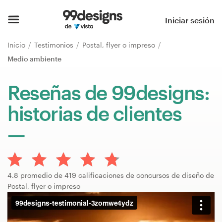
Inicio
Iniciar sesión
Explorar categorías
Inicio
Testimonios
Postal, flyer o impreso
Medio ambiente
Cómo es
Reseñas de 99designs:
Encontrar un diseñador
historias de clientes
Inspiración
99designs Pro
4.8 promedio de 419 calificaciones de concursos de diseño de
Postal, flyer o impreso
Servicios
de
diseño