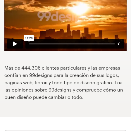
Concursos de diseño
Proyectos 1-1
Encontrar un diseñador
Descubra la inspiración
Más de 444,306 clientes particulares y las empresas
99designs Studio
confían en 99designs para la creación de sus logos,
páginas web, libros y todo tipo de diseño gráfico. Lea
99designs Pro
las opiniones sobre 99designs y compruebe cómo un
buen diseño puede cambiarlo todo.
Obtenga
un
diseño