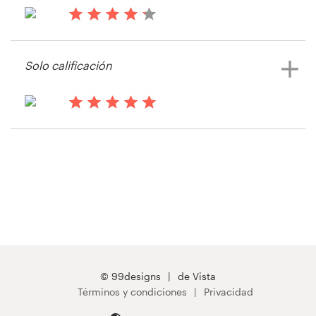
impreso
hace 14 años
Recursos
Marissa.muller
Solo calificación
Precios
Hágase diseñador
hace 14 años
Lucas4042003
Blog
Ver su concurso de Postal, flyer o
impreso
© 99designs
de Vista
Términos y condiciones
Privacidad