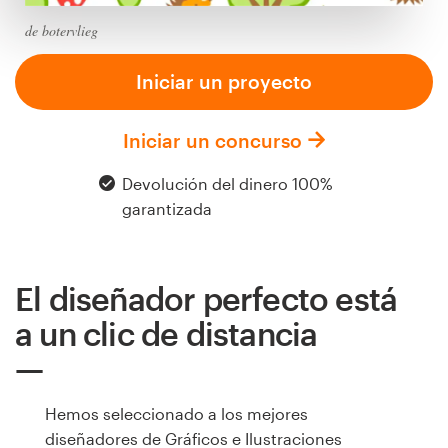
Diseño de logotipo
de botervlieg
Tarjeta de presentación
Iniciar un proyecto
Diseño de páginas web
Iniciar un concurso
Guía de la marca
Devolución del dinero 100%
garantizada
Explorar todas las categorías
El diseñador perfecto está
Soporte
a un clic de distancia
+1 877 513 9415
Hemos seleccionado a los mejores
Centro de ayuda
diseñadores de Gráficos e Ilustraciones