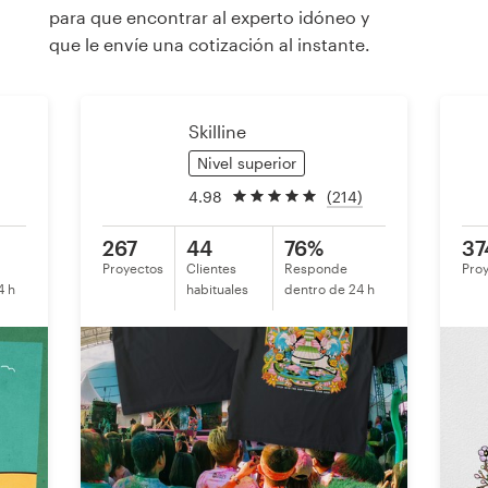
para que encontrar al experto idóneo y
que le envíe una cotización al instante.
Recursos
Precios
Skilline
Nivel superior
Hágase diseñador
4.98
(214)
Blog
267
44
76%
37
Proyectos
Clientes
Responde
Pro
4 h
habituales
dentro de 24 h