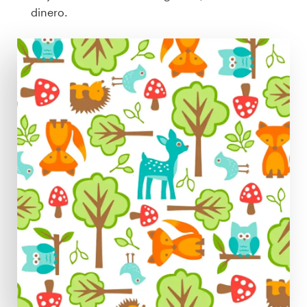
dinero.
Concursos de diseño
Proyectos 1-1
Encontrar un diseñador
Descubra la inspiración
99designs Studio
99designs Pro
Obtenga
un
diseño