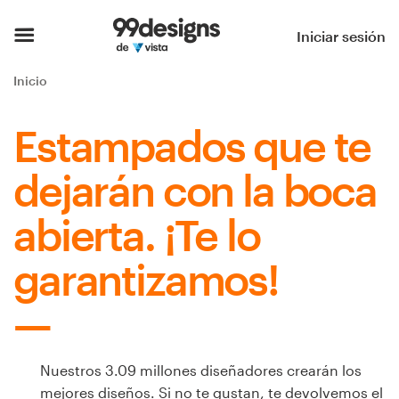
Inicio
Iniciar sesión
Explorar categorías
Inicio
Cómo es
Estampados que te
Encontrar un diseñador
dejarán con la boca
Inspiración
abierta. ¡Te lo
99designs Pro
garantizamos!
Servicios
de
Nuestros 3.09 millones diseñadores crearán los
diseño
mejores diseños. Si no te gustan, te devolvemos el