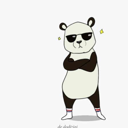
Diseño de logotipo
Tarjeta de presentación
Diseño de páginas web
Guía de la marca
Explorar todas las categorías
Soporte
+1 877 513 9415
Centro de ayuda
de dodizigi