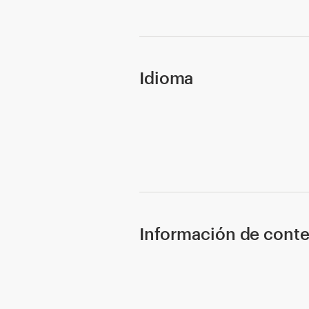
Concursos de diseño
Proyectos 1-1
Idioma
Encontrar un diseñador
Descubra la inspiración
99designs Studio
99designs Pro
Información de cont
Obtenga
un
diseño