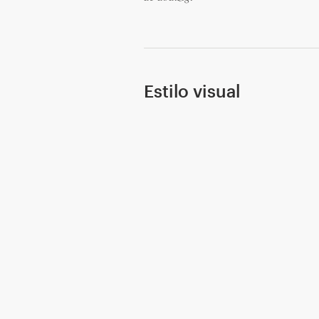
Recursos
Precios
Estilo visual
Hágase diseñador
Blog