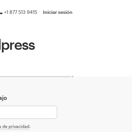
+1 877 513 9415
Iniciar sesión
dpress
ajo
ca de privacidad
.