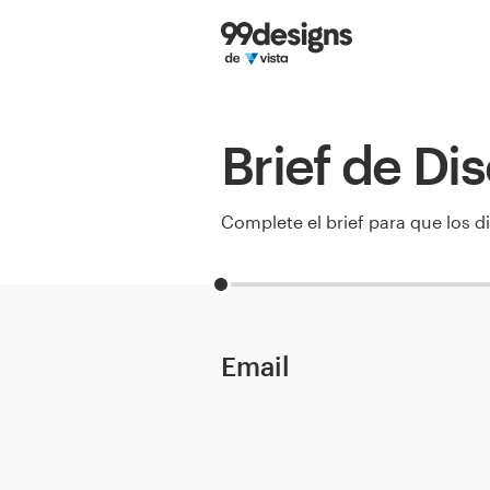
Inicio
Explorar categorías
Brief de D
Cómo es
Encontrar un diseñador
Complete el brief para que los 
Inspiración
99designs Pro
Email
Servicios
de
diseño